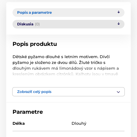
Popis a parametre
Diskusia
(0)
Popis produktu
Dětské pyžamo dlouhé s letním motivem. Dívčí
pyžamo je složeno ze dvou dílů. Žluté tričko s
dlouhým rukávem má limonádový vzor s nápisem a
kresleným obrázkem citrónků. Kalhoty jsou v tmavě
modré barvě s opakujícím se potiskem drobných
citrónů a jejich květů. Tričko i kalhoty na těle příjemně
splývají.
Zobraziť celý popis
Použitý materiál je jemný a poddajný dotek. Pyžamo
je vhodné i na denní nošení.
Parametre
Pyžamo lze prát v pračce při teplotě do 30° a žehlit z
Délka
Dlouhý
rubu do 110°. Není doporučeno sušit v sušičce,
používat bělící prostředky nebo čistit chemicky.