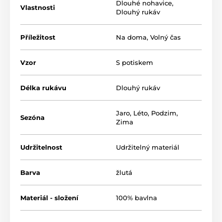
Dlouhé nohavice
,
Materiál: 100% bavlna
Vlastnosti
Dlouhý rukáv
Příležitost
Na doma
,
Volný čas
Produkt je zaradený v kategóriách
Pyžama
Dívčí pyžama dlouhá
Vzor
S potiskem
Délka rukávu
Dlouhý rukáv
Jaro
,
Léto
,
Podzim
,
Sezóna
Zima
Udržitelnost
Udržitelný materiál
Barva
žlutá
Materiál - složení
100% bavlna