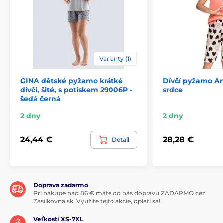
Varianty (1)
GINA dětské pyžamo krátké
Dívčí pyžamo Am
dívčí, šité, s potiskem 29006P -
srdce
šedá černá
2 dny
2 dny
24,44 €
28,28 €
Detail
Doprava zadarmo
Pri nákupe nad 86 € máte od nás dopravu ZADARMO cez
Zasilkovna.sk. Využite tejto akcie, oplatí sa!
Veľkosti XS-7XL