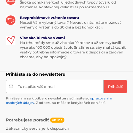
Široká ponuka veľkostí u jednotlivých typov tovaru od
najmenšej konfekčnej veľkosti až po rozmerné 7XL.
Bezproblémové vrátenie tovaru
Nesedí Vám vybraný tovar? Nevadí, u nás máte možnosť
výmeny či vrátenia do 30 dní a bez komplikácií.
Viac ako 10 rokov s Vami
Na trhu módy sme už viac ako 10 rokov a už sme vybavili
vyše ako 100 000 objednávok. Snažíme sa, aby mal zákazník
všetky potrebné informácie o tovare k dispozícii a zároveň
chceme, aby bol spokojný.
Prihláste sa do newsletteru
Tu napíšte váš e-mail
Prihlásiť
Prihlásením sa k odberu newslettera súhlasíte so
spracovaním
osobných údajov
. Z odberu sa môžete kedykoľvek odhlásiť.
Potrebujete poradiť
offline
Zákaznický servis je k dispozícii