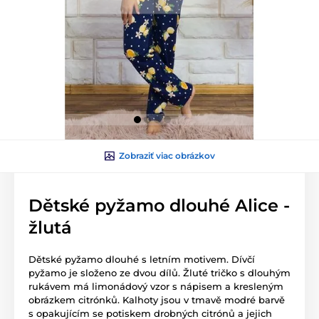
Zobraziť viac obrázkov
Dětské pyžamo dlouhé Alice -
žlutá
Dětské pyžamo dlouhé s letním motivem. Dívčí
pyžamo je složeno ze dvou dílů. Žluté tričko s dlouhým
rukávem má limonádový vzor s nápisem a kresleným
obrázkem citrónků. Kalhoty jsou v tmavě modré barvě
s opakujícím se potiskem drobných citrónů a jejich