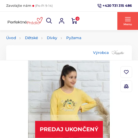
+420 731 315 486
Zavolajte nám
(Po-Pi 9-14)
0
Menu
Úvod
Dětské
Dívky
Pyžama
Výrobca
PREDAJ UKONČENÝ