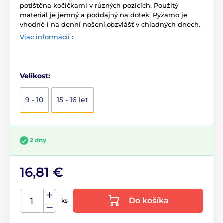
potištěna kočičkami v různých pozicích. Použitý
materiál je jemný a poddajný na dotek. Pyžamo je
vhodné i na denní nošení,obzvlášť v chladných dnech.
Viac informácií ›
Velikost:
9 - 10
15 - 16 let
2 dny
16,81 €
Do košíka
ks