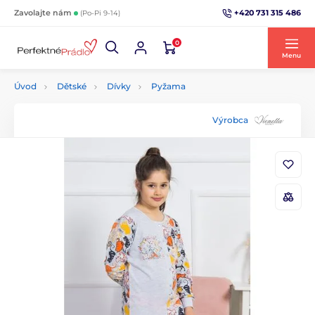
+420 731 315 486
Zavolajte nám
(Po-Pi 9-14)
0
Menu
Úvod
Dětské
Dívky
Pyžama
Výrobca