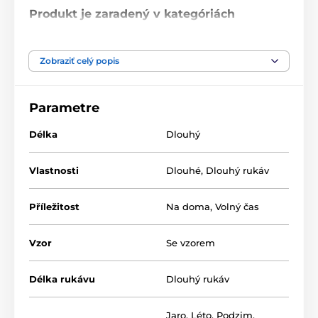
Produkt je zaradený v kategóriách
Pyžama
Dívčí pyžama dlouhá
Zobraziť celý popis
Dívčí overaly
Parametre
Délka
Dlouhý
Vlastnosti
Dlouhé
,
Dlouhý rukáv
Příležitost
Na doma
,
Volný čas
Vzor
Se vzorem
Délka rukávu
Dlouhý rukáv
Jaro
,
Léto
,
Podzim
,