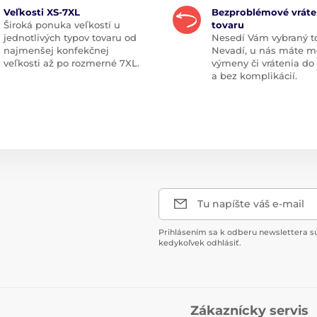
Veľkosti XS-7XL
Bezproblémové vráte
Široká ponuka veľkostí u
tovaru
jednotlivých typov tovaru od
Nesedí Vám vybraný t
najmenšej konfekčnej
Nevadí, u nás máte m
veľkosti až po rozmerné 7XL.
výmeny či vrátenia do
a bez komplikácií.
Tu napíšte váš e-mail
Prihlásením sa k odberu newslettera s
kedykoľvek odhlásiť.
Zákaznícky servis