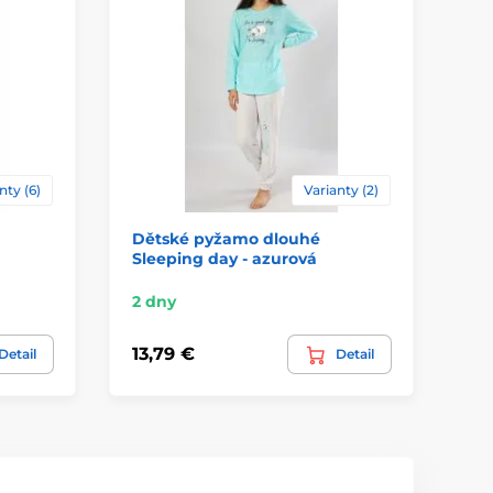
nty (6)
Varianty (2)
Dětské pyžamo dlouhé
Dě
Sleeping day - azurová
koa
2 dny
2 
13,79 €
13
Detail
Detail