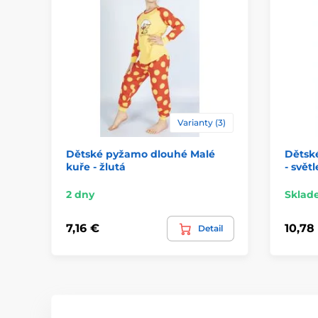
Varianty (3)
Dětské pyžamo dlouhé Malé
Dětsk
kuře - žlutá
- svět
2 dny
Sklad
7,16 €
10,78
Detail