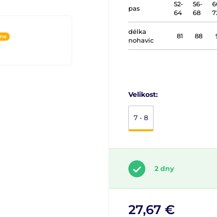
52-
56-
6
pas
64
68
7
délka
81
88
ine
nohavic
Velikost:
7 - 8
2 dny
27,67 €