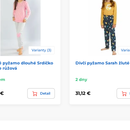
Varianty (3)
Varia
é pyžamo dlouhé Srdíčko
Dívčí pyžamo Sarah žluté
le růžová
em
2 dny
 €
31,12 €
Detail