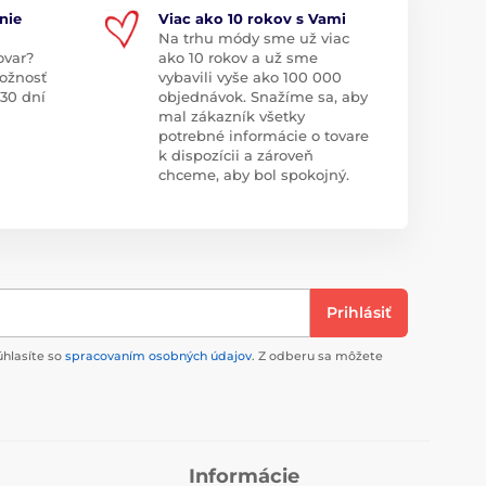
nie
Viac ako 10 rokov s Vami
Na trhu módy sme už viac
ovar?
ako 10 rokov a už sme
ožnosť
vybavili vyše ako 100 000
 30 dní
objednávok. Snažíme sa, aby
mal zákazník všetky
potrebné informácie o tovare
k dispozícii a zároveň
chceme, aby bol spokojný.
Prihlásiť
úhlasíte so
spracovaním osobných údajov
. Z odberu sa môžete
Informácie