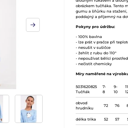
dlouhým rukávem a dlouhýc
obrázkem tučňáka. Tento mo
gumu a šňůrku na stažení, 
poddajný a příjemný na do
Pokyny pro údržbu:
- 100% bavlna
- lze prát v pračce při teplo
- nesušit v sušičce
- žehlit z rubu do 110°
- nepoužívat bělící prostře
- nečistit chemicky
Míry naměřené na výrobk
5031620825
7-
9-
11
Tučňák
8
10
1
obvod
72
76
hrudníku
délka trika
52
57