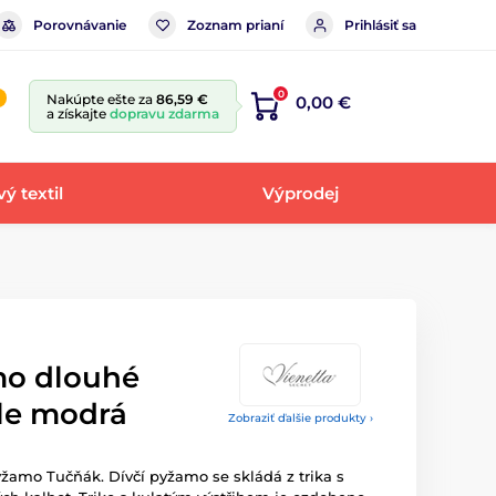
Porovnávanie
Zoznam prianí
Prihlásiť sa
0
Nakúpte ešte za
86,59 €
0,00 €
a získajte
dopravu zdarma
ý textil
Výprodej
mo dlouhé
tle modrá
Zobraziť ďalšie produkty ›
žamo Tučňák. Dívčí pyžamo se skládá z trika s