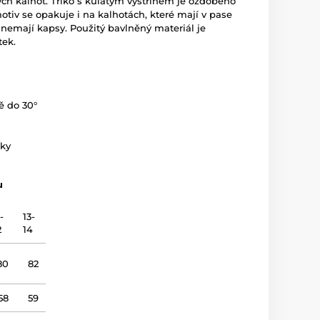
h kalhot. Triko s kulatým výstřihem je ozdobeno
tiv se opakuje i na kalhotách, které mají v pase
nemají kapsy. Použitý bavlněný materiál je
tek.
tě do 30°
dky
u
-
13-
2
14
80
82
58
59