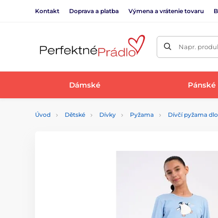
Kontakt
Doprava a platba
Výmena a vrátenie tovaru
B
Napr. produk
Dámské
Pánské
Úvod
Dětské
Dívky
Pyžama
Dívčí pyžama dl