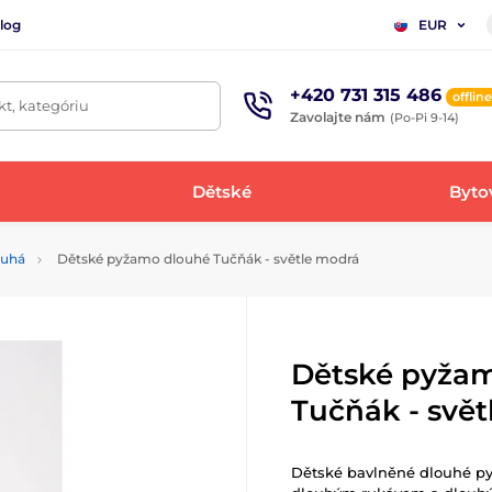
log
EUR
+420 731 315 486
offline
t, kategóriu
Zavolajte nám
(Po-Pi 9-14)
Dětské
Bytov
ouhá
Dětské pyžamo dlouhé Tučňák - světle modrá
Dětské pyža
Tučňák - svě
Dětské bavlněné dlouhé py