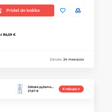
Pridať do košíka
d
86,59 €
Záruka:
24 mesiacov
Dětské pyžamo…
K nákupu
27,67 €