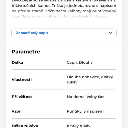
tříčtvrtečních kalhot. Tričko je jednobarevné s nápisem
na přední straně. Tříčtvrteční kalhoty mají puntíkovaný
vzor. Pyžamo je vyrobené z kvalitní bavlny, která je
příjemná na dotek. Pyžamo je vhodné i na denní
nošení.
Zobraziť celý popis
Bavlněné pyžamo v krásné barvě se hodí pro všechny
malé slečny.
Parametre
Materiál: 100% bavlna
Délka
Capri
,
Dlouhý
Produkt je zaradený v kategóriách
Dlouhé nohavice
,
Krátký
Vlastnosti
rukáv
Pyžama
Dívčí pyžama dlouhá
Příležitost
Na doma
,
Volný čas
Vzor
Puntíky
,
S nápisem
Délka rukávu
Krátký rukáv