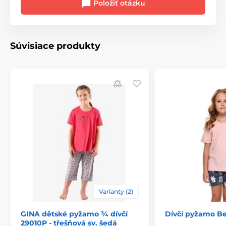
Položiť otázku
Súvisiace produkty
Varianty (2)
GINA dětské pyžamo ¾ dívčí
Dívčí pyžamo Be
29010P - třešňová sv. šedá