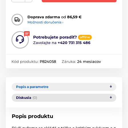
Doprava zdarma
od
86,59 €
Možnosti doručenia ›
Potrebujete poradiť?
offline
Zavolajte na
+420 731 315 486
Kód produktu:
P824058
Záruka:
24 mesiacov
Popis a parametre
Diskusia
(0)
Popis produktu
Dívčí pyžamo se skládá z trička s krátkým rukávem a z