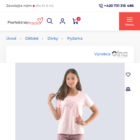
+420 731 315 486
Zavolajte nám
(Po-Pi 9-14)
0
Menu
Úvod
Dětské
Dívky
Pyžama
Výrobca