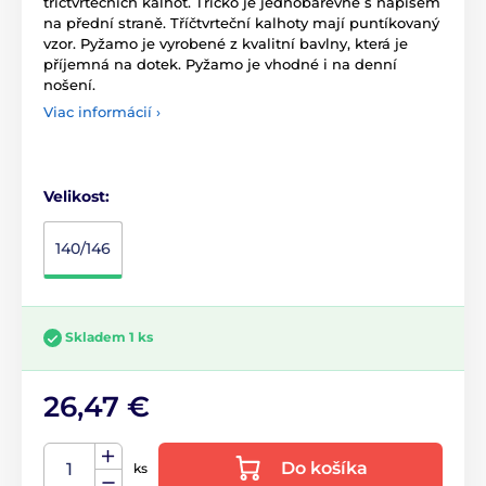
tříčtvrtečních kalhot. Tričko je jednobarevné s nápisem
na přední straně. Tříčtvrteční kalhoty mají puntíkovaný
vzor. Pyžamo je vyrobené z kvalitní bavlny, která je
příjemná na dotek. Pyžamo je vhodné i na denní
nošení.
Viac informácií ›
Velikost:
140/146
Skladem 1 ks
26,47 €
Do košíka
ks