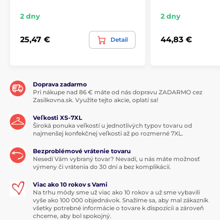
2 dny
2 dny
25,47 €
44,83 €
Detail
Doprava zadarmo
Pri nákupe nad 86 € máte od nás dopravu ZADARMO cez
Zasilkovna.sk. Využite tejto akcie, oplatí sa!
Veľkosti XS-7XL
Široká ponuka veľkostí u jednotlivých typov tovaru od
najmenšej konfekčnej veľkosti až po rozmerné 7XL.
Bezproblémové vrátenie tovaru
Nesedí Vám vybraný tovar? Nevadí, u nás máte možnosť
výmeny či vrátenia do 30 dní a bez komplikácií.
Viac ako 10 rokov s Vami
Na trhu módy sme už viac ako 10 rokov a už sme vybavili
vyše ako 100 000 objednávok. Snažíme sa, aby mal zákazník
všetky potrebné informácie o tovare k dispozícii a zároveň
chceme, aby bol spokojný.