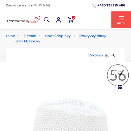
+420 731 315 486
Zavolajte nám
(Po-Pi 9-14)
0
Menu
Úvod
Dětské
Módní doplňky
Pokrývky hlavy
Letní klobouky
Výrobca