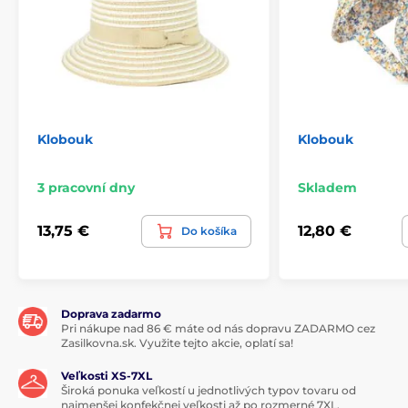
Klobouk
Klobouk
3 pracovní dny
Skladem
13,75 €
12,80 €
Do košíka
Doprava zadarmo
Pri nákupe nad 86 € máte od nás dopravu ZADARMO cez
Zasilkovna.sk. Využite tejto akcie, oplatí sa!
Veľkosti XS-7XL
Široká ponuka veľkostí u jednotlivých typov tovaru od
najmenšej konfekčnej veľkosti až po rozmerné 7XL.