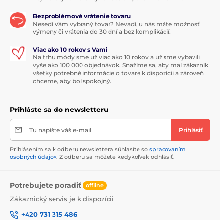
Bezproblémové vrátenie tovaru
Nesedí Vám vybraný tovar? Nevadí, u nás máte možnosť
výmeny či vrátenia do 30 dní a bez komplikácií.
Viac ako 10 rokov s Vami
Na trhu módy sme už viac ako 10 rokov a už sme vybavili
vyše ako 100 000 objednávok. Snažíme sa, aby mal zákazník
všetky potrebné informácie o tovare k dispozícii a zároveň
chceme, aby bol spokojný.
Prihláste sa do newsletteru
Tu napíšte váš e-mail
Prihlásiť
Prihlásením sa k odberu newslettera súhlasíte so
spracovaním
osobných údajov
. Z odberu sa môžete kedykoľvek odhlásiť.
Potrebujete poradiť
offline
Zákaznický servis je k dispozícii
+420 731 315 486