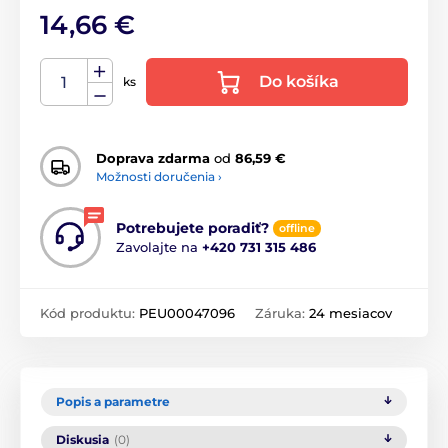
14,66 €
Do košíka
ks
Doprava zdarma
od
86,59 €
Možnosti doručenia ›
Potrebujete poradiť?
offline
Zavolajte na
+420 731 315 486
Kód produktu:
PEU00047096
Záruka:
24 mesiacov
Popis a parametre
Diskusia
(0)