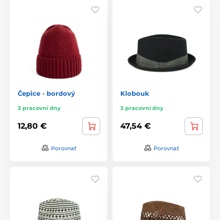
Čepice - bordový
Klobouk
3 pracovní dny
3 pracovní dny
12,80 €
47,54 €
Porovnať
Porovnať