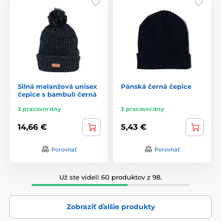
Silná melanžová unisex
Pánská černá čepice
čepice s bambulí černá
3 pracovní dny
3 pracovní dny
14,66 €
5,43 €
Porovnať
Porovnať
Už ste videli 60 produktov z 98.
Zobraziť ďalšie produkty