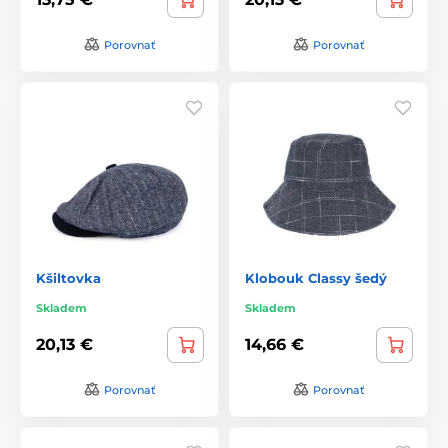
Porovnať
Porovnať
Kšiltovka
Klobouk Classy šedý
Skladem
Skladem
20,13 €
14,66 €
Porovnať
Porovnať