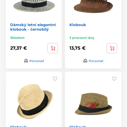
Dámský letní elegantní
Klobouk
klobouk - černobílý
Skladem
3 pracovní dny
27,37 €
13,75 €
Porovnať
Porovnať
Klobouk
Klobouk