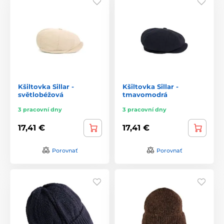
Kšiltovka Sillar -
Kšiltovka Sillar -
světlobéžová
tmavomodrá
3 pracovní dny
3 pracovní dny
17,41 €
17,41 €
Porovnať
Porovnať