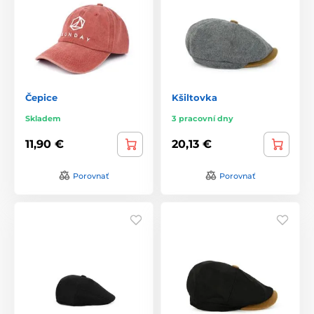
Čepice
Kšiltovka
Skladem
3 pracovní dny
11,90 €
20,13 €
Porovnať
Porovnať