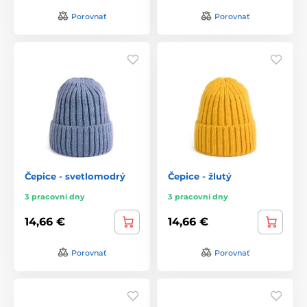
Porovnať
Porovnať
Čepice - svetlomodrý
Čepice - žlutý
3 pracovní dny
3 pracovní dny
14,66 €
14,66 €
Porovnať
Porovnať