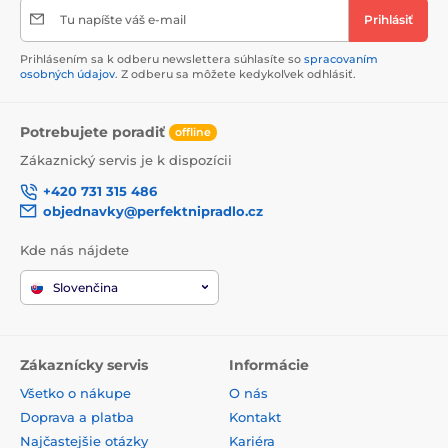
Tu napíšte váš e-mail
Prihlásiť
Prihlásením sa k odberu newslettera súhlasíte so
spracovaním
osobných údajov
. Z odberu sa môžete kedykoľvek odhlásiť.
Potrebujete poradiť
offline
Zákaznický servis je k dispozícii
+420 731 315 486
objednavky@perfektnipradlo.cz
Kde nás nájdete
Slovenčina
Zákaznícky servis
Informácie
Všetko o nákupe
O nás
Doprava a platba
Kontakt
Najčastejšie otázky
Kariéra