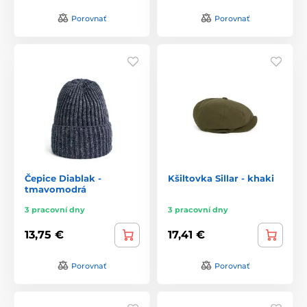
Porovnať
Porovnať
Čepice Diablak -
Kšiltovka Sillar - khaki
tmavomodrá
3 pracovní dny
3 pracovní dny
13,75 €
17,41 €
Porovnať
Porovnať