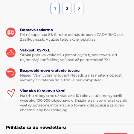
1
2
Doprava zadarmo
Pri nákupe nad 86 € máte od nás dopravu ZADARMO cez
Zasilkovna.sk. Využite tejto akcie, oplatí sa!
Veľkosti XS-7XL
Široká ponuka veľkostí u jednotlivých typov tovaru od
najmenšej konfekčnej veľkosti až po rozmerné 7XL.
Bezproblémové vrátenie tovaru
Nesedí Vám vybraný tovar? Nevadí, u nás máte možnosť
výmeny či vrátenia do 30 dní a bez komplikácií.
Viac ako 10 rokov s Vami
Na trhu módy sme už viac ako 10 rokov a už sme vybavili
vyše ako 100 000 objednávok. Snažíme sa, aby mal zákazník
všetky potrebné informácie o tovare k dispozícii a zároveň
chceme, aby bol spokojný.
Prihláste sa do newsletteru