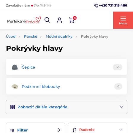
+420 731 315 486
Zavolajte nám
(Po-Pi 9-14)
0
Menu
Úvod
Pánské
Módní doplňky
Pokrývky hlavy
Pokrývky hlavy
Čepice
53
Podzimní klobouky
4
Zobraziť ďalšie kategórie
Radenie
Filter