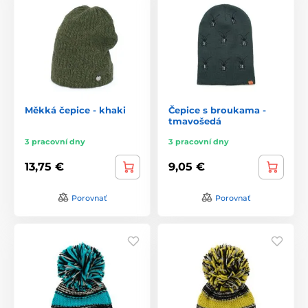
Měkká čepice - khaki
Čepice s broukama -
tmavošedá
3 pracovní dny
3 pracovní dny
13,75 €
9,05 €
Porovnať
Porovnať