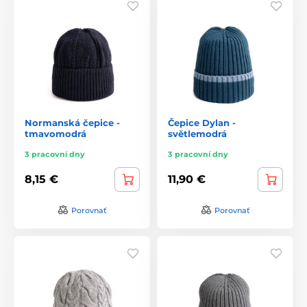
Normanská čepice -
Čepice Dylan -
tmavomodrá
světlemodrá
3 pracovní dny
3 pracovní dny
8,15 €
11,90 €
Porovnať
Porovnať