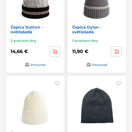
Čepice Dutton -
Čepice Dylan -
světlešedá
světlešedá
3 pracovní dny
3 pracovní dny
14,66 €
11,90 €
Porovnať
Porovnať