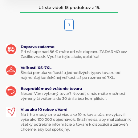
Už ste videli 15 produktov z 15.
1
Doprava zadarmo
Pri nákupe nad 86 € máte od nás dopravu ZADARMO cez
Zasilkovna.sk. Využite tejto akcie, oplatí sa!
Veľkosti XS-7XL
Široká ponuka veľkostí u jednotlivých typov tovaru od
najmenšej konfekčnej veľkosti až po rozmerné 7XL.
Bezproblémové vrátenie tovaru
Nesedí Vám vybraný tovar? Nevadí, u nás máte možnosť
výmeny či vrátenia do 30 dní a bez komplikácií.
Viac ako 10 rokov s Vami
Na trhu módy sme už viac ako 10 rokov a už sme vybavili
vyše ako 100 000 objednávok. Snažíme sa, aby mal zákazník
všetky potrebné informácie o tovare k dispozícii a zároveň
chceme, aby bol spokojný.