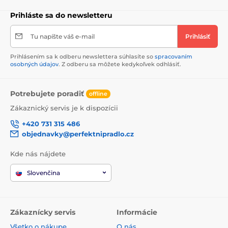
Prihláste sa do newsletteru
Tu napíšte váš e-mail
Prihlásiť
Prihlásením sa k odberu newslettera súhlasíte so
spracovaním
osobných údajov
. Z odberu sa môžete kedykoľvek odhlásiť.
Potrebujete poradiť
offline
Zákaznický servis je k dispozícii
+420 731 315 486
objednavky@perfektnipradlo.cz
Kde nás nájdete
Slovenčina
Zákaznícky servis
Informácie
Všetko o nákupe
O nás