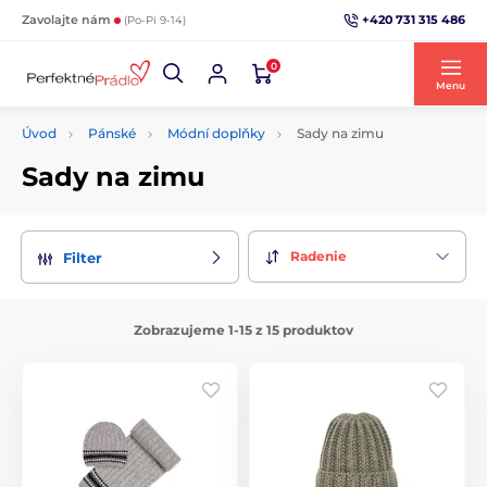
+420 731 315 486
Zavolajte nám
(Po-Pi 9-14)
0
Menu
Úvod
Pánské
Módní doplňky
Sady na zimu
Sady na zimu
Radenie
Filter
Zobrazujeme 1-15 z 15 produktov