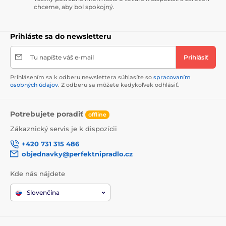
chceme, aby bol spokojný.
Prihláste sa do newsletteru
Tu napíšte váš e-mail
Prihlásiť
Prihlásením sa k odberu newslettera súhlasíte so
spracovaním
osobných údajov
. Z odberu sa môžete kedykoľvek odhlásiť.
Potrebujete poradiť
offline
Zákaznický servis je k dispozícii
+420 731 315 486
objednavky@perfektnipradlo.cz
Kde nás nájdete
Slovenčina