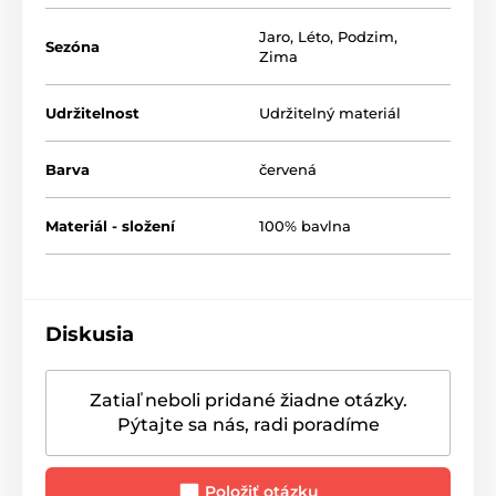
Jaro
,
Léto
,
Podzim
,
Sezóna
Zima
Udržitelnost
Udržitelný materiál
Barva
červená
Materiál - složení
100% bavlna
Diskusia
Zatiaľ neboli pridané žiadne otázky.
Pýtajte sa nás, radi poradíme
Položiť otázku