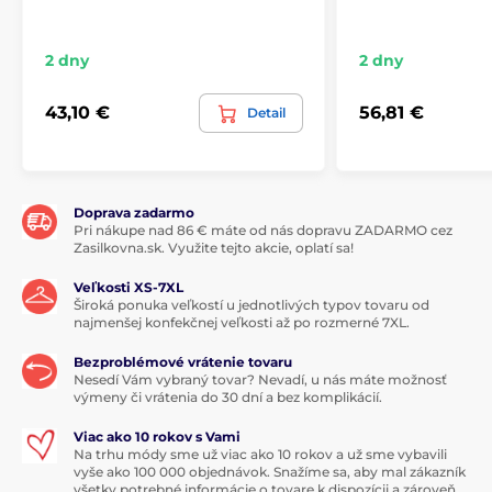
2 dny
2 dny
43,10 €
56,81 €
Detail
Doprava zadarmo
Pri nákupe nad 86 € máte od nás dopravu ZADARMO cez
Zasilkovna.sk. Využite tejto akcie, oplatí sa!
Veľkosti XS-7XL
Široká ponuka veľkostí u jednotlivých typov tovaru od
najmenšej konfekčnej veľkosti až po rozmerné 7XL.
Bezproblémové vrátenie tovaru
Nesedí Vám vybraný tovar? Nevadí, u nás máte možnosť
výmeny či vrátenia do 30 dní a bez komplikácií.
Viac ako 10 rokov s Vami
Na trhu módy sme už viac ako 10 rokov a už sme vybavili
vyše ako 100 000 objednávok. Snažíme sa, aby mal zákazník
všetky potrebné informácie o tovare k dispozícii a zároveň