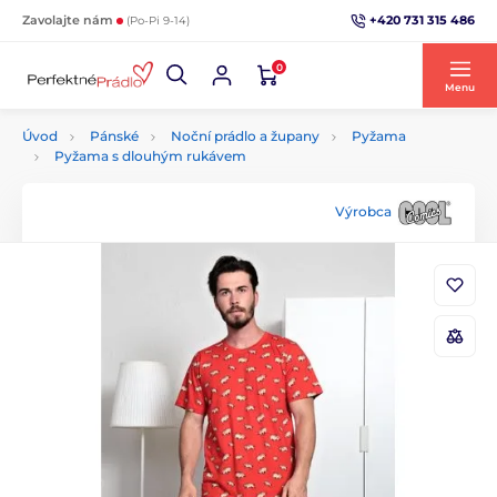
+420 731 315 486
Zavolajte nám
(Po-Pi 9-14)
0
Menu
Úvod
Pánské
Noční prádlo a župany
Pyžama
Pyžama s dlouhým rukávem
Výrobca