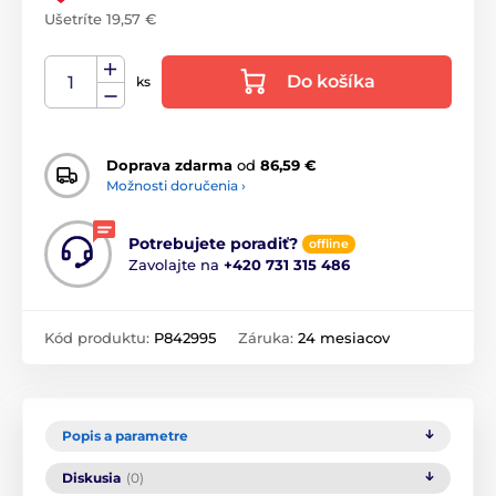
Ušetríte 19,57 €
Do košíka
ks
Doprava zdarma
od
86,59 €
Možnosti doručenia ›
Potrebujete poradiť?
offline
Zavolajte na
+420 731 315 486
Kód produktu:
P842995
Záruka:
24 mesiacov
Popis a parametre
Diskusia
(0)