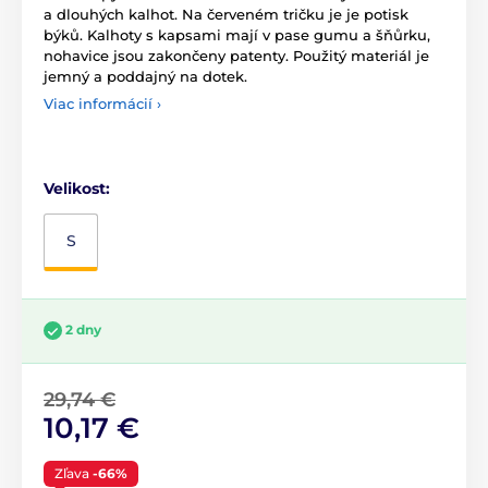
a dlouhých kalhot. Na červeném tričku je je potisk
býků. Kalhoty s kapsami mají v pase gumu a šňůrku,
nohavice jsou zakončeny patenty. Použitý materiál je
jemný a poddajný na dotek.
Viac informácií ›
Velikost:
S
2 dny
29,74 €
10,17 €
Zľava
-66%