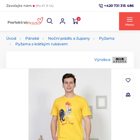
+420 731 315 486
Zavolajte nám
(Po-Pi 9-14)
0
Menu
Úvod
Pánské
Noční prádlo a župany
Pyžama
Pyžama s krátkým rukávem
Výrobca