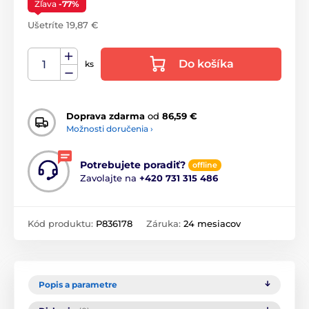
Zľava
-77%
Ušetríte 19,87 €
Do košíka
ks
Doprava zdarma
od
86,59 €
Možnosti doručenia ›
Potrebujete poradiť?
offline
Zavolajte na
+420 731 315 486
Kód produktu:
P836178
Záruka:
24 mesiacov
Popis a parametre