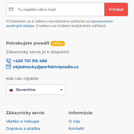
Tu napíšte váš e-mail
Prihlásiť
Prihlásením sa k odberu newslettera súhlasíte so
spracovaním
osobných údajov
. Z odberu sa môžete kedykoľvek odhlásiť.
Potrebujete poradiť
offline
Zákaznický servis je k dispozícii
+420 731 315 486
objednavky@perfektnipradlo.cz
Kde nás nájdete
Slovenčina
Zákaznícky servis
Informácie
Všetko o nákupe
O nás
Doprava a platba
Kontakt