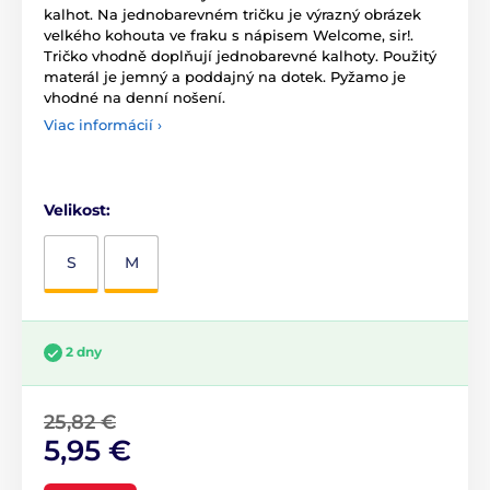
kalhot. Na jednobarevném tričku je výrazný obrázek
velkého kohouta ve fraku s nápisem Welcome, sir!.
Tričko vhodně doplňují jednobarevné kalhoty. Použitý
materál je jemný a poddajný na dotek. Pyžamo je
vhodné na denní nošení.
Viac informácií ›
Velikost:
S
M
2 dny
25,82 €
5,95 €