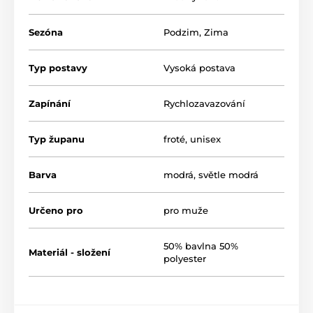
Sezóna
Podzim
,
Zima
Typ postavy
Vysoká postava
Zapínání
Rychlozavazování
Typ županu
froté
,
unisex
Barva
modrá
,
světle modrá
Určeno pro
pro muže
50% bavlna 50%
Materiál - složení
polyester