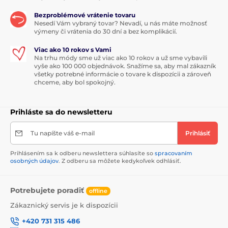
Bezproblémové vrátenie tovaru
Nesedí Vám vybraný tovar? Nevadí, u nás máte možnosť
výmeny či vrátenia do 30 dní a bez komplikácií.
Viac ako 10 rokov s Vami
Na trhu módy sme už viac ako 10 rokov a už sme vybavili
vyše ako 100 000 objednávok. Snažíme sa, aby mal zákazník
všetky potrebné informácie o tovare k dispozícii a zároveň
chceme, aby bol spokojný.
Prihláste sa do newsletteru
Tu napíšte váš e-mail
Prihlásiť
Prihlásením sa k odberu newslettera súhlasíte so
spracovaním
osobných údajov
. Z odberu sa môžete kedykoľvek odhlásiť.
Potrebujete poradiť
offline
Zákaznický servis je k dispozícii
+420 731 315 486