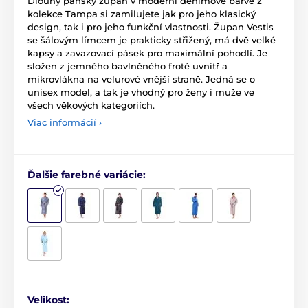
Dlouhý pánský župan v moderní denimové barvě z
kolekce Tampa si zamilujete jak pro jeho klasický
design, tak i pro jeho funkční vlastnosti. Župan Vestis
se šálovým límcem je prakticky střižený, má dvě velké
kapsy a zavazovací pásek pro maximální pohodlí. Je
složen z jemného bavlněného froté uvnitř a
mikrovlákna na velurové vnější straně. Jedná se o
unisex model, a tak je vhodný pro ženy i muže ve
všech věkových kategoriích.
Viac informácií ›
Ďalšie farebné variácie:
Velikost: