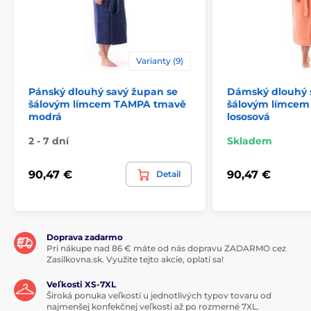
Varianty (9)
Pánský dlouhý savý župan se
Dámský dlouhý 
šálovým límcem TAMPA tmavě
šálovým límce
modrá
lososová
2 - 7 dní
Skladem
90,47 €
90,47 €
Detail
Doprava zadarmo
Pri nákupe nad 86 € máte od nás dopravu ZADARMO cez
Zasilkovna.sk. Využite tejto akcie, oplatí sa!
Veľkosti XS-7XL
Široká ponuka veľkostí u jednotlivých typov tovaru od
najmenšej konfekčnej veľkosti až po rozmerné 7XL.