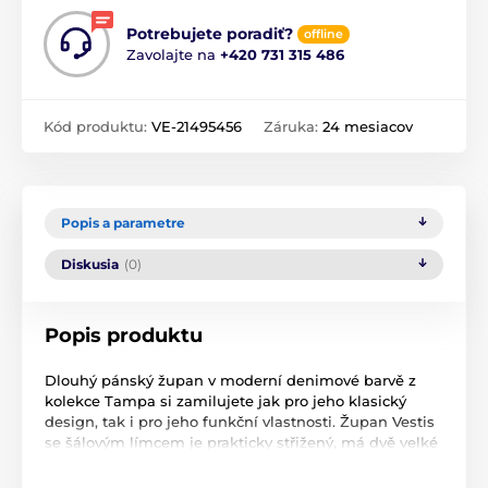
Potrebujete poradiť?
offline
Zavolajte na
+420 731 315 486
Kód produktu:
VE-21495456
Záruka:
24 mesiacov
Popis a parametre
Diskusia
(0)
Popis produktu
Dlouhý pánský župan v moderní denimové barvě z
kolekce Tampa si zamilujete jak pro jeho klasický
design, tak i pro jeho funkční vlastnosti. Župan Vestis
se šálovým límcem je prakticky střižený, má dvě velké
kapsy a zavazovací pásek pro maximální pohodlí. Je
složen z jemného bavlněného froté uvnitř a