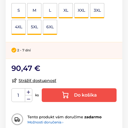
S
M
L
XL
XXL
3XL
4XL
5XL
6XL
2 - 7 dní
90,47 €
Strážiť dostupnosť
Do košíka
ks
Tento produkt vám doručíme
zadarmo
Možnosti doručenia ›