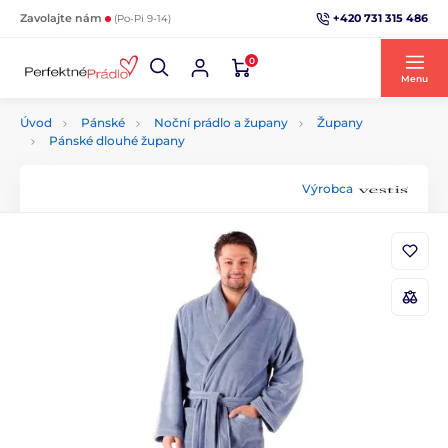
+420 731 315 486
Zavolajte nám
(Po-Pi 9-14)
0
Menu
Úvod
Pánské
Noční prádlo a župany
Župany
Pánské dlouhé župany
Výrobca