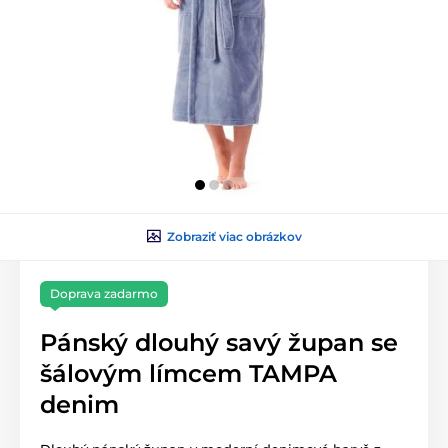
Zobraziť viac obrázkov
Doprava zadarmo
Pánský dlouhý savý župan se
šálovým límcem TAMPA
denim