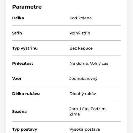
Pánské saténové župany
Parametre
Délka
Pod kolena
Střih
Volný střih
Typ výstřihu
Bez kapuce
Příležitost
Na doma
,
Volný čas
Vzor
Jednobarevný
Délka rukávu
Dlouhý rukáv
Jaro
,
Léto
,
Podzim
,
Sezóna
Zima
Typ postavy
Vysoká postava