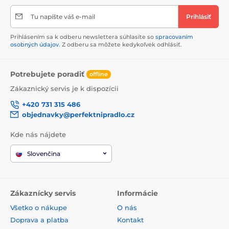
Tu napíšte váš e-mail
Prihlásiť
Prihlásením sa k odberu newslettera súhlasíte so
spracovaním
osobných údajov
. Z odberu sa môžete kedykoľvek odhlásiť.
Potrebujete poradiť
offline
Zákaznický servis je k dispozícii
+420 731 315 486
objednavky@perfektnipradlo.cz
Kde nás nájdete
Slovenčina
Zákaznícky servis
Informácie
Všetko o nákupe
O nás
Doprava a platba
Kontakt