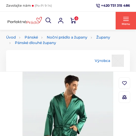
+420 731 315 486
Zavolajte nám
(Po-Pi 9-14)
0
Menu
Úvod
Pánské
Noční prádlo a župany
Župany
Pánské dlouhé župany
Výrobca