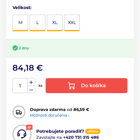
Velikost:
M
L
XL
XXL
2 dny
84,18 €
Do košíka
ks
Doprava zdarma
od
86,59 €
Možnosti doručenia ›
Potrebujete poradiť?
offline
Zavolajte na
+420 731 315 486