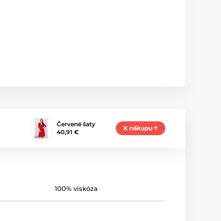
Červené šaty
K nákupu
40,91 €
100% viskóza