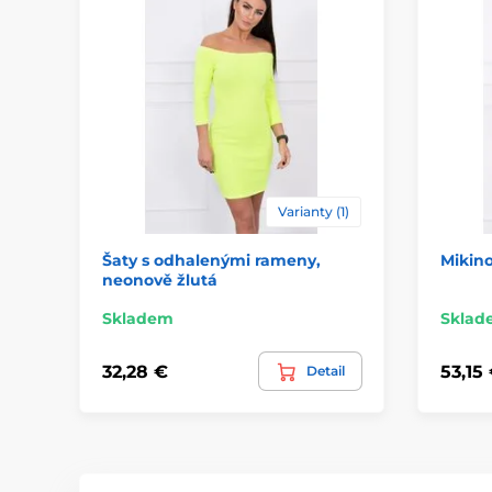
Varianty (1)
Šaty s odhalenými rameny,
Mikino
neonově žlutá
Skladem
Sklad
32,28 €
53,15
Detail