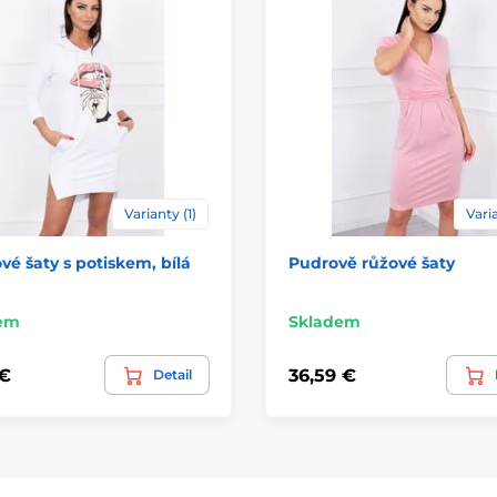
Varianty (1)
Varia
vé šaty s potiskem, bílá
Pudrově růžové šaty
em
Skladem
 €
36,59 €
Detail