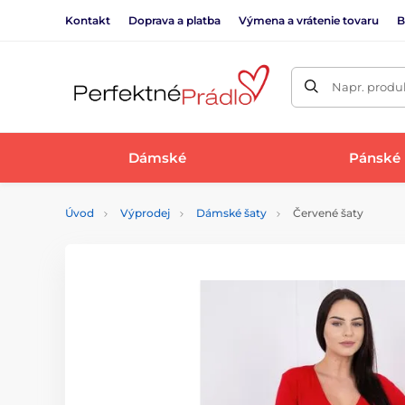
Kontakt
Doprava a platba
Výmena a vrátenie tovaru
B
Napr. produk
Dámské
Pánské
Úvod
Výprodej
Dámské šaty
Červené šaty