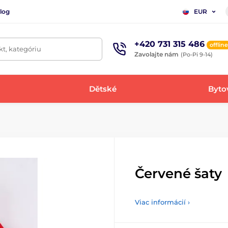
log
EUR
+420 731 315 486
offline
t, kategóriu
Zavolajte nám
(Po-Pi 9-14)
Dětské
Bytov
Červené šaty
Viac informácií ›