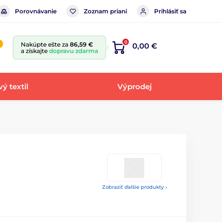
Porovnávanie
Zoznam prianí
Prihlásiť sa
0
Nakúpte ešte za
86,59 €
0,00 €
a získajte
dopravu zdarma
ý textil
Výprodej
Zobraziť ďalšie produkty ›