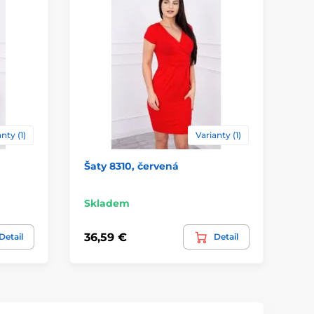
nty (1)
Varianty (1)
Šaty 8310, červená
Dl
Sk
Skladem
43
36,59 €
Detail
Detail
30