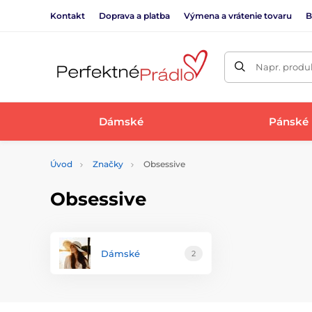
Kontakt
Doprava a platba
Výmena a vrátenie tovaru
B
Napr. produk
Dámské
Pánské
Úvod
Značky
Obsessive
Obsessive
Dámské
2