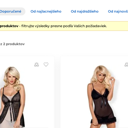
Doporučené
Od najlacnejšieho
Od najdražšieho
Od najnovš
 produktov
- filtrujte výsledky presne podľa Vašich požiadaviek.
z 2 produktov