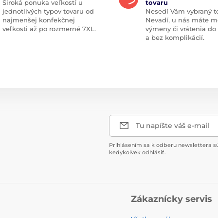
Široká ponuka veľkostí u
tovaru
jednotlivých typov tovaru od
Nesedí Vám vybraný t
najmenšej konfekčnej
Nevadí, u nás máte m
veľkosti až po rozmerné 7XL.
výmeny či vrátenia do
a bez komplikácií.
Tu napíšte váš e-mail
Prihlásením sa k odberu newslettera s
kedykoľvek odhlásiť.
Zákaznícky servis