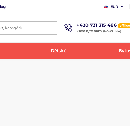
log
EUR
+420 731 315 486
offline
t, kategóriu
Zavolajte nám
(Po-Pi 9-14)
Dětské
Bytov