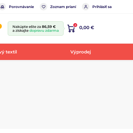
Porovnávanie
Zoznam prianí
Prihlásiť sa
0
Nakúpte ešte za
86,59 €
0,00 €
a získajte
dopravu zdarma
ý textil
Výprodej