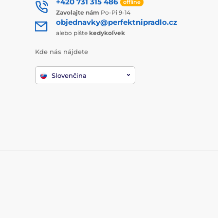
+420 731 315 486
offline
Zavolajte nám
Po-Pi 9-14
objednavky@perfektnipradlo.cz
alebo píšte
kedykoľvek
Kde nás nájdete
Slovenčina