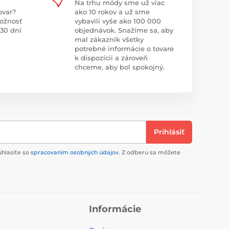
Na trhu módy sme už viac
ovar?
ako 10 rokov a už sme
ožnosť
vybavili vyše ako 100 000
 30 dní
objednávok. Snažíme sa, aby
mal zákazník všetky
potrebné informácie o tovare
k dispozícii a zároveň
chceme, aby bol spokojný.
Prihlásiť
úhlasíte so
spracovaním osobných údajov
. Z odberu sa môžete
Informácie