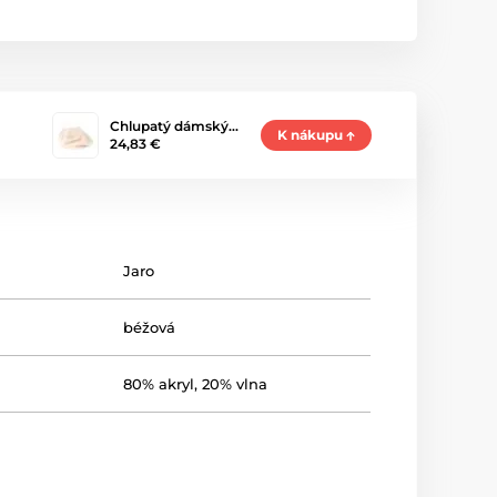
Chlupatý dámský…
K nákupu
24,83 €
Jaro
béžová
80% akryl, 20% vlna