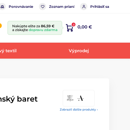
Porovnávanie
Zoznam prianí
Prihlásiť sa
0
Nakúpte ešte za
86,59 €
0,00 €
a získajte
dopravu zdarma
ý textil
Výprodej
ský baret
Zobraziť ďalšie produkty ›