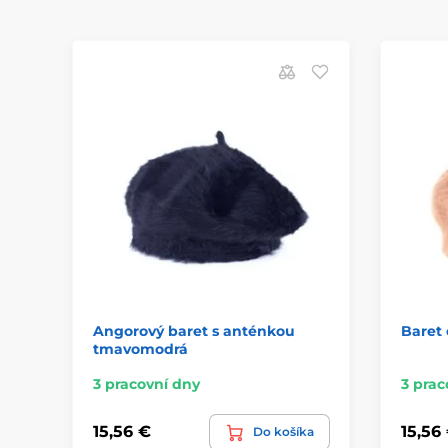
Angorový baret s anténkou
Baret
tmavomodrá
3 pracovní dny
3 prac
15,56 €
15,56
Do košíka