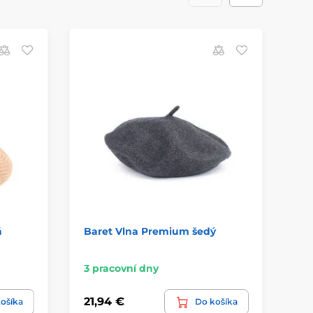
á
Baret Vlna Premium šedý
Kl
tm
3 pracovní dny
3 
21,94 €
13
ošíka
Do košíka