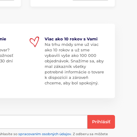
nie
Viac ako 10 rokov s Vami
Na trhu módy sme už viac
ovar?
ako 10 rokov a už sme
ožnosť
vybavili vyše ako 100 000
 30 dní
objednávok. Snažíme sa, aby
mal zákazník všetky
potrebné informácie o tovare
k dispozícii a zároveň
chceme, aby bol spokojný.
Prihlásiť
úhlasíte so
spracovaním osobných údajov
. Z odberu sa môžete