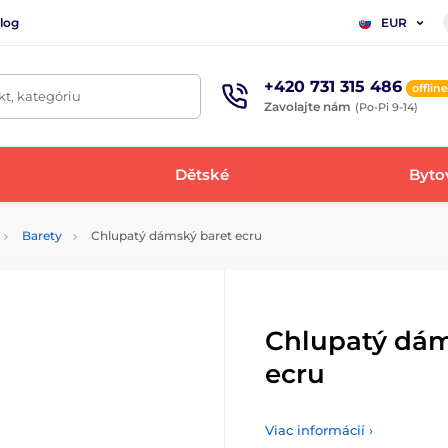
log
EUR
+420 731 315 486
offline
t, kategóriu
Zavolajte nám
(Po-Pi 9-14)
Dětské
Bytov
Barety
Chlupatý dámský baret ecru
Chlupatý dám
ecru
Viac informácií ›