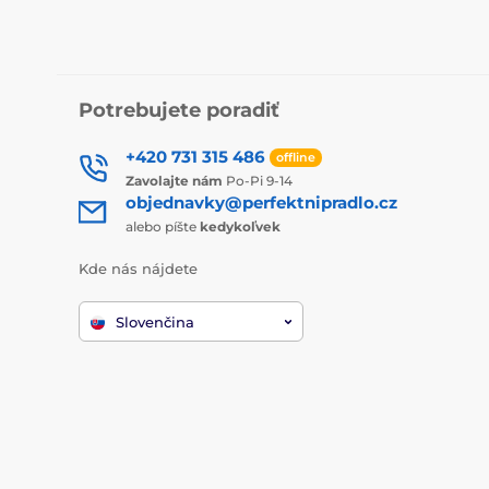
Potrebujete poradiť
+420 731 315 486
offline
Zavolajte nám
Po-Pi 9-14
objednavky@perfektnipradlo.cz
alebo píšte
kedykoľvek
Kde nás nájdete
Slovenčina