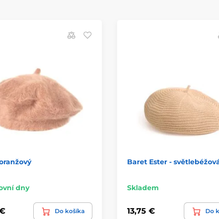
 oranžový
Baret Ester - světlebéžov
ovní dny
Skladem
 €
13,75 €
Do košíka
Do k