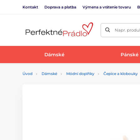
Kontakt
Doprava a platba
Výmena a vrátenie tovaru
B
Napr. produk
Dámské
Pánské
Úvod
Dámské
Módní doplňky
Čepice a klobouky