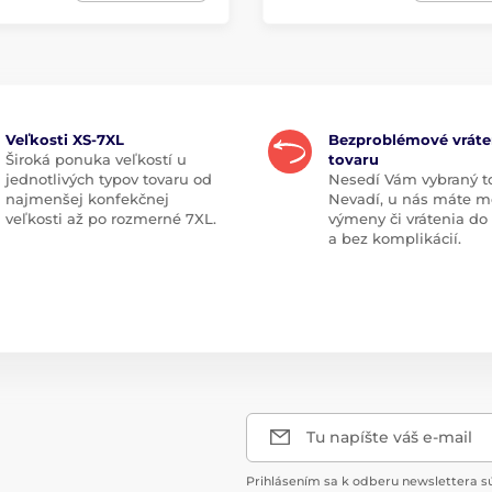
Veľkosti XS-7XL
Bezproblémové vráte
Široká ponuka veľkostí u
tovaru
jednotlivých typov tovaru od
Nesedí Vám vybraný t
najmenšej konfekčnej
Nevadí, u nás máte m
veľkosti až po rozmerné 7XL.
výmeny či vrátenia do
a bez komplikácií.
Tu napíšte váš e-mail
Prihlásením sa k odberu newslettera s