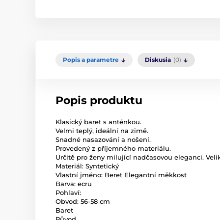
Popis a parametre
Diskusia
(0)
Popis produktu
Klasický baret s anténkou.
Velmi teplý, ideální na zimě.
Snadné nasazování a nošení.
Provedený z příjemného materiálu.
Určitě pro ženy milující nadčasovou eleganci. Vel
Materiál: Syntetický
Vlastní jméno: Beret Elegantní měkkost
Barva: ecru
Pohlaví:
Obvod: 56-58 cm
Baret
Původ