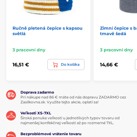
Ručně pletená čepice s kapsou
Zimní čepice s
světlá
tmavě šedá
3 pracovní dny
3 pracovní dny
16,51 €
14,66 €
Do košíka
Doprava zadarmo
Pri nákupe nad 86 € máte od nás dopravu ZADARMO cez
Zasilkovna.sk. Využite tejto akcie, oplatí sa!
Veľkosti XS-7XL
Široká ponuka veľkostí u jednotlivých typov tovaru od
najmenšej konfekčnej veľkosti až po rozmerné 7XL.
Bezproblémové vrátenie tovaru