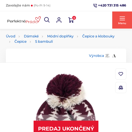
+420 731 315 486
Zavolajte nám
(Po-Pi 9-14)
0
Menu
Úvod
Dámské
Módní doplňky
Čepice a klobouky
Čepice
S bambulí
Výrobca
PREDAJ UKONČENÝ