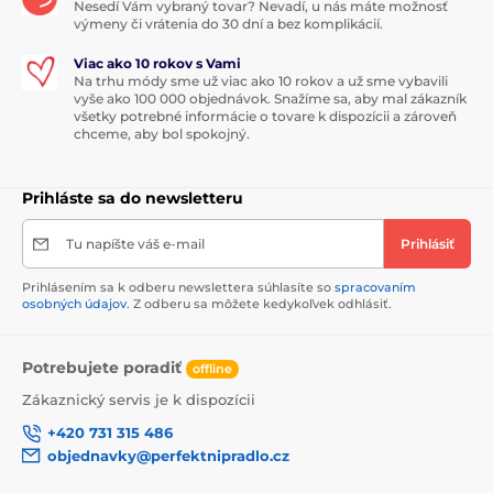
Nesedí Vám vybraný tovar? Nevadí, u nás máte možnosť
výmeny či vrátenia do 30 dní a bez komplikácií.
Viac ako 10 rokov s Vami
Na trhu módy sme už viac ako 10 rokov a už sme vybavili
vyše ako 100 000 objednávok. Snažíme sa, aby mal zákazník
všetky potrebné informácie o tovare k dispozícii a zároveň
chceme, aby bol spokojný.
Prihláste sa do newsletteru
Tu napíšte váš e-mail
Prihlásiť
Prihlásením sa k odberu newslettera súhlasíte so
spracovaním
osobných údajov
. Z odberu sa môžete kedykoľvek odhlásiť.
Potrebujete poradiť
offline
Zákaznický servis je k dispozícii
+420 731 315 486
objednavky@perfektnipradlo.cz