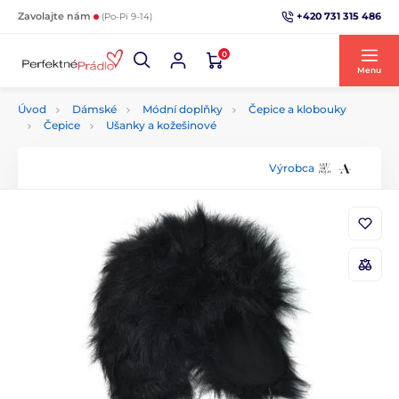
+420 731 315 486
Zavolajte nám
(Po-Pi 9-14)
0
Menu
Úvod
Dámské
Módní doplňky
Čepice a klobouky
Čepice
Ušanky a kožešinové
Výrobca