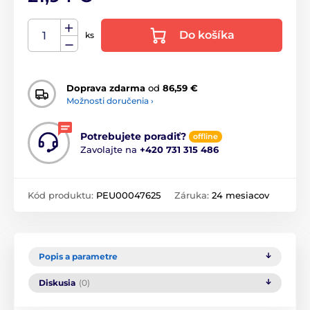
Do košíka
ks
Doprava zdarma
od
86,59 €
Možnosti doručenia ›
Potrebujete poradiť?
offline
Zavolajte na
+420 731 315 486
Kód produktu:
PEU00047625
Záruka:
24 mesiacov
Popis a parametre
Diskusia
(0)