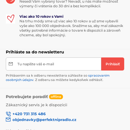
Nesedí Vám vybraný tovar? Nevadí, u nás máte možnosť
výmeny či vrátenia do 30 dní a bez komplikácií.
Viac ako 10 rokov s Vami
Na trhu módy sme už viac ako 10 rokov a už sme vybavili
vyše ako 100 000 objednávok. Snažíme sa, aby mal zákazník
všetky potrebné informácie o tovare k dispozícii a zároveň
chceme, aby bol spokojný.
Prihláste sa do newsletteru
Tu napíšte váš e-mail
Prihlásiť
Prihlásením sa k odberu newslettera súhlasíte so
spracovaním
osobných údajov
. Z odberu sa môžete kedykoľvek odhlásiť.
Potrebujete poradiť
offline
Zákaznický servis je k dispozícii
+420 731 315 486
objednavky@perfektnipradlo.cz