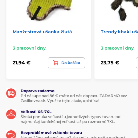
Manžestrová ušanka žlutá
Trendy khaki u
3 pracovní dny
3 pracovní dny
21,94 €
23,75 €
Do košíka
Doprava zadarmo
Pri nákupe nad 86 € máte od nás dopravu ZADARMO cez
Zasilkovna.sk. Využite tejto akcie, oplatí sa!
Veľkosti XS-7XL
Široká ponuka veľkostí u jednotlivých typov tovaru od
najmenšej konfekčnej veľkosti až po rozmerné 7XL.
Bezproblémové vrátenie tovaru
Nesedí Vám vybraný tovar? Nevadí, u nás máte možnosť