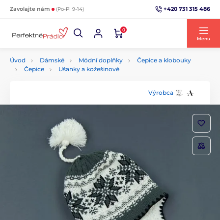
+420 731 315 486
Zavolajte nám
(Po-Pi 9-14)
0
Menu
Úvod
Dámské
Módní doplňky
Čepice a klobouky
Čepice
Ušanky a kožešinové
Výrobca