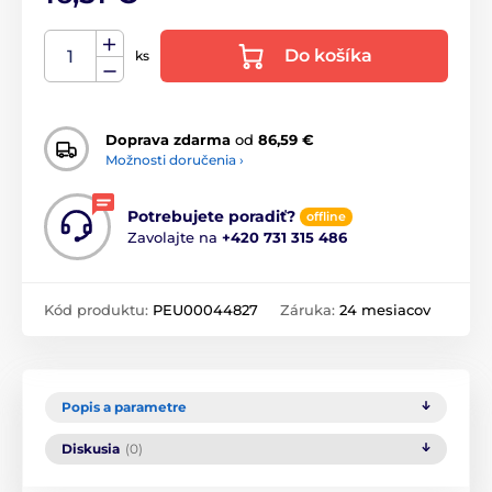
Do košíka
ks
Doprava zdarma
od
86,59 €
Možnosti doručenia ›
Potrebujete poradiť?
offline
Zavolajte na
+420 731 315 486
Kód produktu:
PEU00044827
Záruka:
24 mesiacov
Popis a parametre
Diskusia
(0)