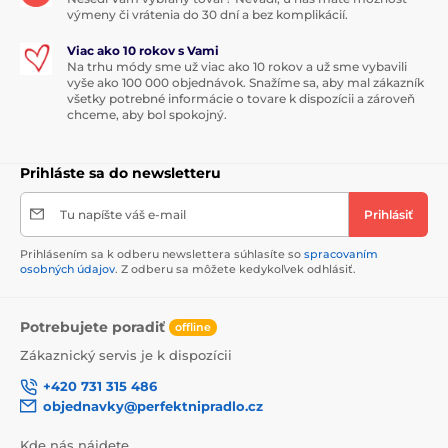
výmeny či vrátenia do 30 dní a bez komplikácií.
Viac ako 10 rokov s Vami
Na trhu módy sme už viac ako 10 rokov a už sme vybavili
vyše ako 100 000 objednávok. Snažíme sa, aby mal zákazník
všetky potrebné informácie o tovare k dispozícii a zároveň
chceme, aby bol spokojný.
Prihláste sa do newsletteru
Tu napíšte váš e-mail
Prihlásiť
Prihlásením sa k odberu newslettera súhlasíte so
spracovaním
osobných údajov
. Z odberu sa môžete kedykoľvek odhlásiť.
Potrebujete poradiť
offline
Zákaznický servis je k dispozícii
+420 731 315 486
objednavky@perfektnipradlo.cz
Kde nás nájdete