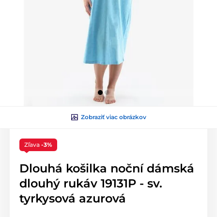
Zobraziť viac obrázkov
Zľava
-3%
Dlouhá košilka noční dámská
dlouhý rukáv 19131P - sv.
tyrkysová azurová