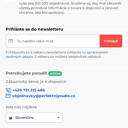
vyše ako 100 000 objednávok. Snažíme sa, aby mal zákazník
všetky potrebné informácie o tovare k dispozícii a zároveň
chceme, aby bol spokojný.
Prihláste sa do newsletteru
Tu napíšte váš e-mail
Prihlásiť
Prihlásením sa k odberu newslettera súhlasíte so
spracovaním
osobných údajov
. Z odberu sa môžete kedykoľvek odhlásiť.
Potrebujete poradiť
online
Zákaznický servis je k dispozícii
+420 731 315 486
objednavky@perfektnipradlo.cz
Kde nás nájdete
Slovenčina