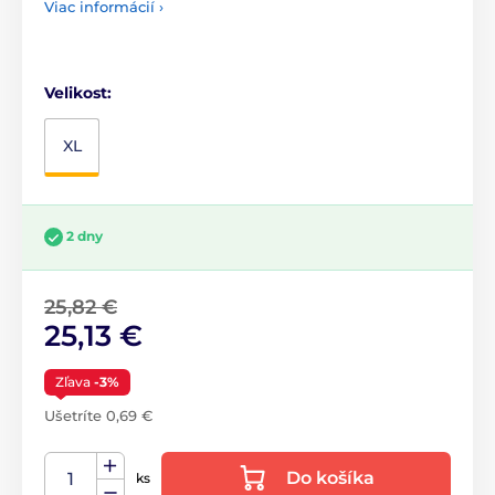
Viac informácií ›
Velikost:
XL
2 dny
25,82 €
25,13 €
Zľava
-3%
Ušetríte 0,69 €
Do košíka
ks