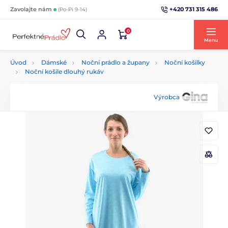
+420 731 315 486
Zavolajte nám
(Po-Pi 9-14)
0
Menu
Úvod
Dámské
Noční prádlo a župany
Noční košilky
Noční košile dlouhý rukáv
Výrobca