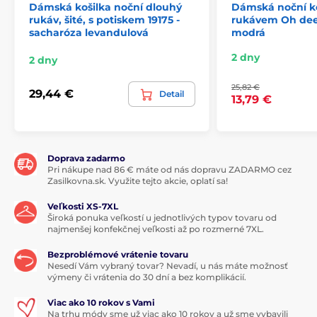
Dámská košilka noční dlouhý
Dámská noční ko
rukáv, šité, s potiskem 19175 -
rukávem Oh dee
sacharóza levandulová
modrá
2 dny
2 dny
25,82 €
29,44 €
Detail
13,79 €
Doprava zadarmo
Pri nákupe nad 86 € máte od nás dopravu ZADARMO cez
Zasilkovna.sk. Využite tejto akcie, oplatí sa!
Veľkosti XS-7XL
Široká ponuka veľkostí u jednotlivých typov tovaru od
najmenšej konfekčnej veľkosti až po rozmerné 7XL.
Bezproblémové vrátenie tovaru
Nesedí Vám vybraný tovar? Nevadí, u nás máte možnosť
výmeny či vrátenia do 30 dní a bez komplikácií.
Viac ako 10 rokov s Vami
Na trhu módy sme už viac ako 10 rokov a už sme vybavili