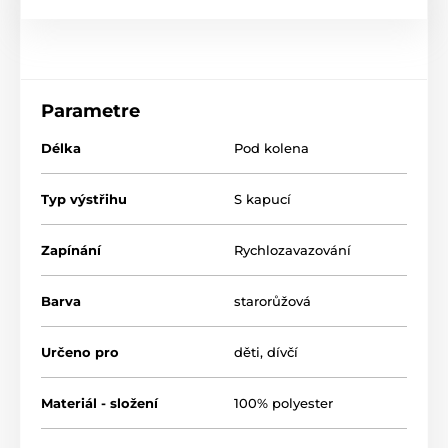
Parametre
Délka
Pod kolena
Typ výstřihu
S kapucí
Zapínání
Rychlozavazování
Barva
starorůžová
Určeno pro
děti
,
dívčí
Materiál - složení
100% polyester