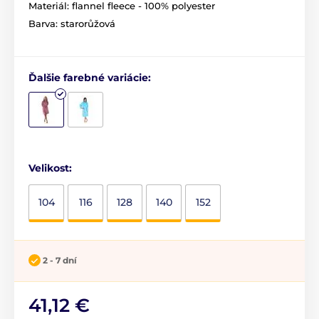
Materiál: flannel fleece - 100% polyester
Barva: starorůžová
Ďalšie farebné variácie:
Velikost:
104
116
128
140
152
2 - 7 dní
41,12 €