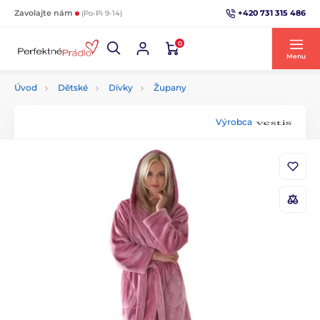
+420 731 315 486
Zavolajte nám
(Po-Pi 9-14)
0
Menu
Úvod
Dětské
Dívky
Župany
Výrobca