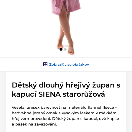
Zobraziť viac obrázkov
Dětský dlouhý hřejivý župan s
kapucí SIENA starorůžová
Veselá, unisex barevnost na materiálu flannel fleece –
hedvábně jemný omak s vysokým leskem v měkkém
hřejivém provedení. Dětský župan s kapucí, dvě kapse
a pásek na zavazování.