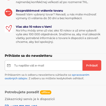
najmenšej konfekčnej veľkosti až po rozmerné 7XL.
Bezproblémové vrátenie tovaru
Nesedí Vám vybraný tovar? Nevadí, u nás máte možnosť
výmeny či vrátenia do 30 dní a bez komplikácií.
Viac ako 10 rokov s Vami
Na trhu módy sme už viac ako 10 rokov a už sme vybavili
vyše ako 100 000 objednávok. Snažíme sa, aby mal zákazník
všetky potrebné informácie o tovare k dispozícii a zároveň
chceme, aby bol spokojný.
Prihláste sa do newsletteru
Tu napíšte váš e-mail
Prihlásiť
Prihlásením sa k odberu newslettera súhlasíte so
spracovaním
osobných údajov
. Z odberu sa môžete kedykoľvek odhlásiť.
Potrebujete poradiť
offline
Zákaznický servis je k dispozícii