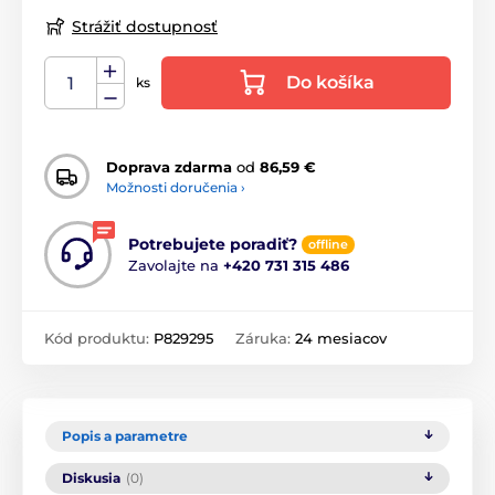
Strážiť dostupnosť
Do košíka
ks
Doprava zdarma
od
86,59 €
Možnosti doručenia ›
Potrebujete poradiť?
offline
Zavolajte na
+420 731 315 486
Kód produktu:
P829295
Záruka:
24 mesiacov
Popis a parametre
Diskusia
(0)