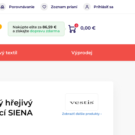
Porovnávanie
Zoznam prianí
Prihlásiť sa
0
Nakúpte ešte za
86,59 €
0,00 €
a získajte
dopravu zdarma
ý textil
Výprodej
 hřejivý
cí SIENA
Zobraziť ďalšie produkty ›