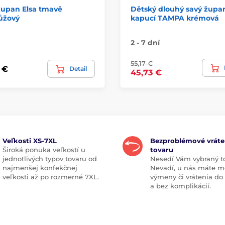
župan Elsa tmavě
Dětský dlouhý savý župa
ůžový
kapucí TAMPA krémová
2 - 7 dní
55,17 €
 €
Detail
45,73 €
Veľkosti XS-7XL
Bezproblémové vráte
Široká ponuka veľkostí u
tovaru
jednotlivých typov tovaru od
Nesedí Vám vybraný t
najmenšej konfekčnej
Nevadí, u nás máte m
veľkosti až po rozmerné 7XL.
výmeny či vrátenia do
a bez komplikácií.