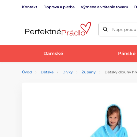
Kontakt
Doprava a platba
Výmena a vrátenie tovaru
B
Napr. produk
Dámské
Pánské
Úvod
Dětské
Dívky
Župany
Dětský dlouhý hře