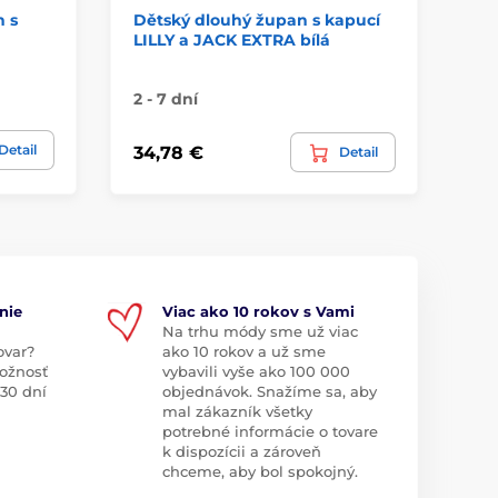
n s
Dětský dlouhý župan s kapucí
Dě
LILLY a JACK EXTRA bílá
2 - 7 dní
2 
Detail
34,78 €
68
Detail
nie
Viac ako 10 rokov s Vami
Na trhu módy sme už viac
ovar?
ako 10 rokov a už sme
ožnosť
vybavili vyše ako 100 000
 30 dní
objednávok. Snažíme sa, aby
mal zákazník všetky
potrebné informácie o tovare
k dispozícii a zároveň
chceme, aby bol spokojný.