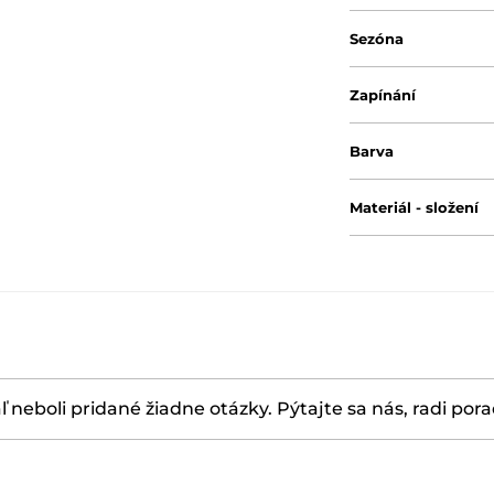
Sezóna
Zapínání
Barva
Materiál - složení
ľ neboli pridané žiadne otázky. Pýtajte sa nás, radi por