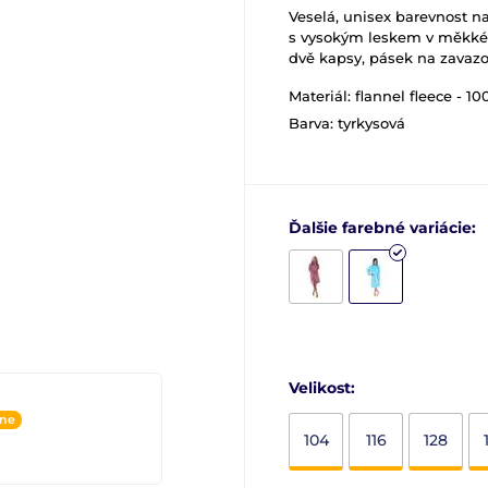
Veselá, unisex barevnost n
s vysokým leskem v měkkém
dvě kapsy, pásek na zavazo
Materiál: flannel fleece - 1
Barva: tyrkysová
Ďalšie farebné variácie:
Velikost:
ine
104
116
128