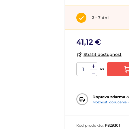
2 - 7 dní
41,12 €
Strážiť dostupnosť
ks
Doprava zdarma
o
Možnosti doručenia ›
Kód produktu:
P829301