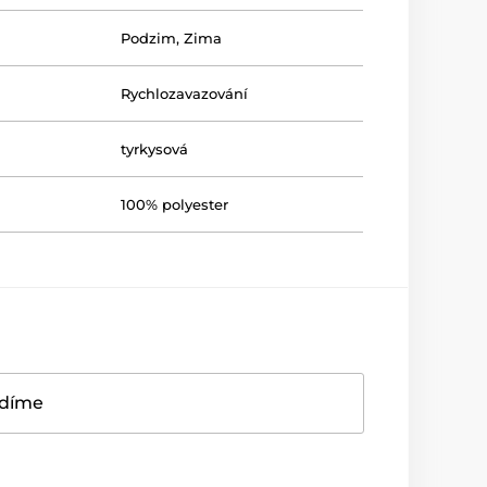
Podzim
,
Zima
Rychlozavazování
tyrkysová
100% polyester
adíme