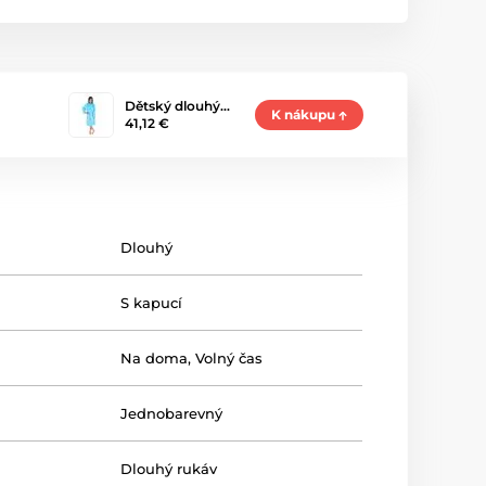
Dětský dlouhý…
K nákupu
41,12 €
Dlouhý
S kapucí
Na doma
,
Volný čas
Jednobarevný
Dlouhý rukáv