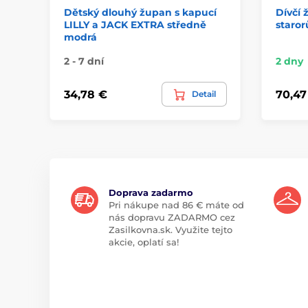
Dětský dlouhý župan s kapucí
Dívčí 
LILLY a JACK EXTRA středně
staror
modrá
2 - 7 dní
2 dny
34,78 €
70,47
Detail
Doprava zadarmo
Pri nákupe nad 86 € máte od
nás dopravu ZADARMO cez
Zasilkovna.sk. Využite tejto
akcie, oplatí sa!