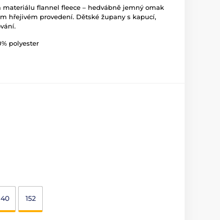
a materiálu flannel fleece – hedvábně jemný omak
 hřejivém provedení. Dětské župany s kapucí,
vání.
00% polyester
140
152