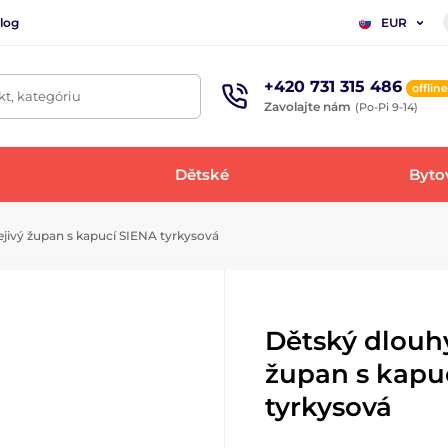
log
EUR
+420 731 315 486
offline
t, kategóriu
Zavolajte nám
(Po-Pi 9-14)
Dětské
Bytov
jivý župan s kapucí SIENA tyrkysová
Dětský dlouhý
župan s kapu
tyrkysová