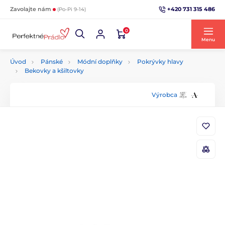
+420 731 315 486
Zavolajte nám
(Po-Pi 9-14)
0
Menu
Úvod
Pánské
Módní doplňky
Pokrývky hlavy
Bekovky a kšiltovky
Výrobca