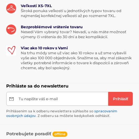
Veľkosti XS-7XL
Široká ponuka veľkostí u jednotlivých typov tovaru od
najmenšej konfekčnej veľkosti až po rozmerné 7XL.
Bezproblémové vrátenie tovaru
Nesedí Vám vybraný tovar? Nevadí, u nás máte možnosť
výmeny či vrátenia do 30 dní a bez komplikácií.
Viac ako 10 rokov s Vami
Na trhu módy sme už viac ako 10 rokov a už sme vybavili
vyše ako 100 000 objednávok. Snažíme sa, aby mal zákazník
všetky potrebné informácie o tovare k dispozícii a zároveň
chceme, aby bol spokojný.
Prihláste sa do newsletteru
Tu napíšte váš e-mail
Prihlásiť
Prihlásením sa k odberu newslettera súhlasíte so
spracovaním
osobných údajov
. Z odberu sa môžete kedykoľvek odhlásiť.
Potrebujete poradiť
offline