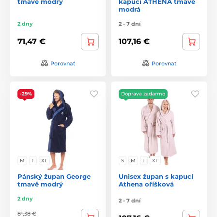
tmavě modrý
kapucí ATHENA tmavě
modrá
2 dny
2 - 7 dní
71,47 €
107,16 €
Porovnať
Porovnať
-29%
Doprava zadarmo
M
L
XL
S
M
L
XL
Pánský župan George
Unisex župan s kapucí
tmavě modrý
Athena oříšková
2 dny
2 - 7 dní
81,38 €