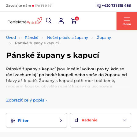
+420 731 315 486
Zavolajte nám
(Po-Pi 9-14)
0
Menu
Úvod
Pánské
Noční prádlo a župany
Župany
Pánské župany s kapucí
Pánské župany s kapucí
Pánské župany s kapucí jsou ideální volbou pro ty, kdo se
rádi zachumlají po horké koupeli nebo sprše do županu od
hlavy až k patě. Župany s kapucí patří mezi oblíbené,
moderní kousky, obvykle mají 2 kapsy na uschování
nezbytných věcí a jejich volný střih neomezuje v pohybu.
Zobraziť celý popis
›
Radenie
Filter