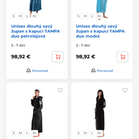
S
M
L
XL
S
M
L
XL
Unisex dlouhý savý
Unisex dlouhý savý
župan s kapucí TAMPA
župan s kapucí TAMPA
duo petrolejová
duo modrá
2 - 7 dní
2 - 7 dní
98,92 €
98,92 €
Porovnať
Porovnať
S
M
L
XL
S
M
L
XL