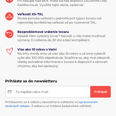
Pri nákupe nad 86 € máte od nás dopravu ZADARMO cez
Zasilkovna.sk. Využite tejto akcie, oplatí sa!
Veľkosti XS-7XL
Široká ponuka veľkostí u jednotlivých typov tovaru od
najmenšej konfekčnej veľkosti až po rozmerné 7XL.
Bezproblémové vrátenie tovaru
Nesedí Vám vybraný tovar? Nevadí, u nás máte možnosť
výmeny či vrátenia do 30 dní a bez komplikácií.
Viac ako 10 rokov s Vami
Na trhu módy sme už viac ako 10 rokov a už sme vybavili
vyše ako 100 000 objednávok. Snažíme sa, aby mal zákazník
všetky potrebné informácie o tovare k dispozícii a zároveň
chceme, aby bol spokojný.
Prihláste sa do newsletteru
Tu napíšte váš e-mail
Prihlásiť
Prihlásením sa k odberu newslettera súhlasíte so
spracovaním
osobných údajov
. Z odberu sa môžete kedykoľvek odhlásiť.