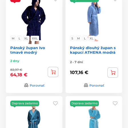
M
L
XL
XXL
S
M
L
XL
Pánský župan Ivo
Pánský dlouhý župan s
tmavě modrý
kapucí ATHENA modrá
2 dny
2 - 7 dní
83,97 €
107,16 €
64,18 €
Porovnať
Porovnať
Doprava zadarmo
Doprava zadarmo