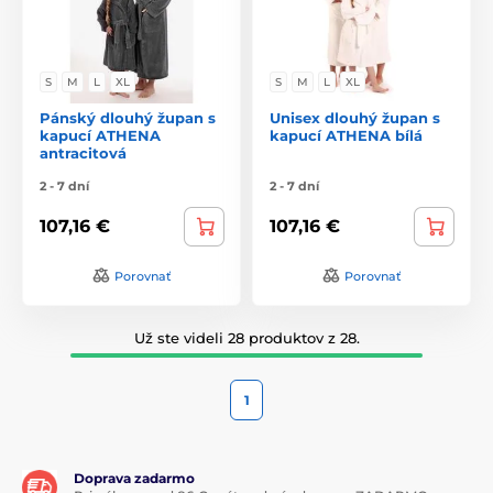
S
M
L
XL
S
M
L
XL
Pánský dlouhý župan s
Unisex dlouhý župan s
kapucí ATHENA
kapucí ATHENA bílá
antracitová
2 - 7 dní
2 - 7 dní
107,16 €
107,16 €
Porovnať
Porovnať
Už ste videli 28 produktov z 28.
1
Doprava zadarmo