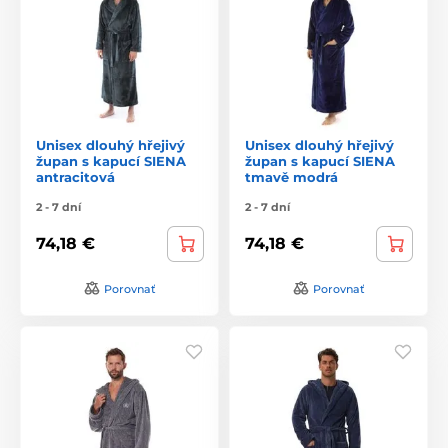
Unisex dlouhý hřejivý
Unisex dlouhý hřejivý
župan s kapucí SIENA
župan s kapucí SIENA
antracitová
tmavě modrá
2 - 7 dní
2 - 7 dní
74,18 €
74,18 €
Porovnať
Porovnať