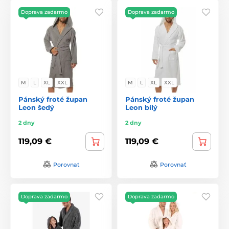
Doprava zadarmo
Doprava zadarmo
M
L
XL
XXL
M
L
XL
XXL
Pánský froté župan
Pánský froté župan
Leon šedý
Leon bílý
2 dny
2 dny
119,09 €
119,09 €
Porovnať
Porovnať
Doprava zadarmo
Doprava zadarmo