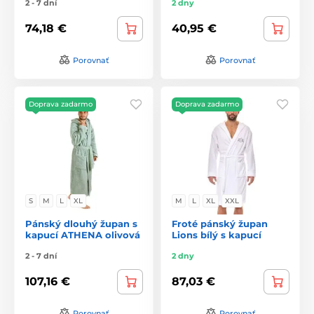
2 - 7 dní
2 dny
74,18 €
40,95 €
Porovnať
Porovnať
Doprava zadarmo
Doprava zadarmo
S
M
L
XL
M
L
XL
XXL
Pánský dlouhý župan s
Froté pánský župan
kapucí ATHENA olivová
Lions bílý s kapucí
2 - 7 dní
2 dny
107,16 €
87,03 €
Porovnať
Porovnať