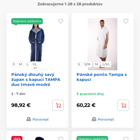
Zobrazujeme 1-28 z 28 produktov
Doprava zadarmo
S
M
L
XL
S
S/M
M
L/XL
Pánský dlouhý savý
Pánské pončo Tampa s
župan s kapucí TAMPA
kapucí
duo tmavě modrá
2 - 7 dní
3 pracovní dny
98,92 €
60,22 €
Porovnať
Porovnať
-24%
Doprava zadarmo