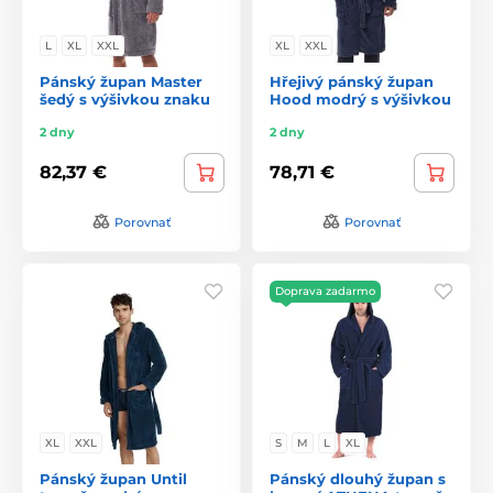
L
XL
XXL
XL
XXL
Pánský župan Master
Hřejivý pánský župan
šedý s výšivkou znaku
Hood modrý s výšivkou
2 dny
2 dny
82,37 €
78,71 €
Porovnať
Porovnať
Doprava zadarmo
XL
XXL
S
M
L
XL
Pánský župan Until
Pánský dlouhý župan s