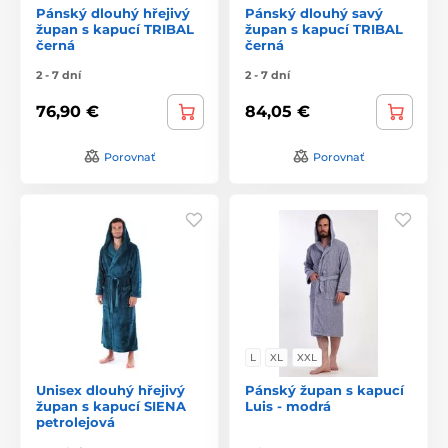
Pánský dlouhý hřejivý
Pánský dlouhý savý
župan s kapucí TRIBAL
župan s kapucí TRIBAL
černá
černá
2 - 7 dní
2 - 7 dní
76,90 €
84,05 €
Porovnať
Porovnať
L
XL
XXL
Unisex dlouhý hřejivý
Pánský župan s kapucí
župan s kapucí SIENA
Luis - modrá
petrolejová