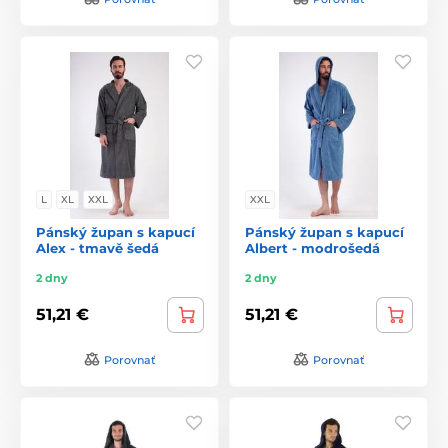
L
XL
XXL
XXL
Pánský župan s kapucí
Pánský župan s kapucí
Alex - tmavě šedá
Albert - modrošedá
2 dny
2 dny
51,21 €
51,21 €
Porovnať
Porovnať