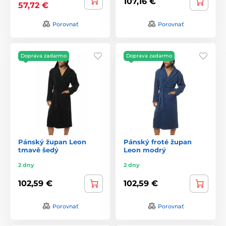
107,16 €
57,72 €
Porovnať
Porovnať
Doprava zadarmo
Doprava zadarmo
Pánský župan Leon
Pánský froté župan
tmavě šedý
Leon modrý
2 dny
2 dny
102,59 €
102,59 €
Porovnať
Porovnať