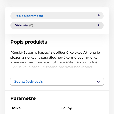
Popis a parametre
Diskusia
(0)
Popis produktu
Pánský župan s kapucí z oblíbené kolekce Athena je
složen z nejkvalitnější dlouhovlákenné bavlny, díky
které se v něm budete cítit neuvěřitelně komfortně.
Exklusivní složení je známé pro svou hedvábnou
jemnost a měkkost, jeho výroba je navíc velice šetrná
k životnímu prostředí. Tmavě šedá barva je
univerzální, navíc působí elegantně a klasicky. Jedná
Zobraziť celý popis
se o unisexový střih, tudíž s ním můžete například
obdarovat svoji drahou polovičku a užívat si chvilek
plné pohody společně.
Parametre
Župan je složen z nově vyvinutého materiálu
Délka
Dlouhý
microcotton, jedná se o čistě přírodní vlákno, které je