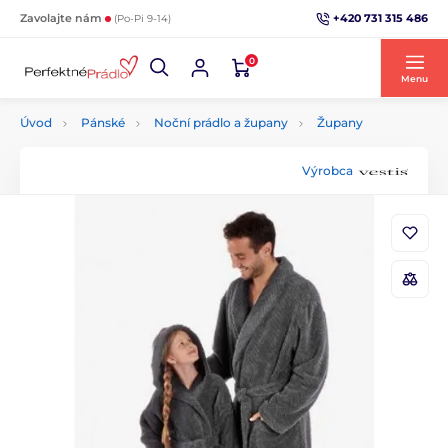
+420 731 315 486
Zavolajte nám
(Po-Pi 9-14)
0
Menu
Úvod
Pánské
Noční prádlo a župany
Župany
Výrobca