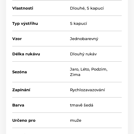
se pyšní poddajností a 2,5 krát vyšší schopností
absorpce oproti županům z klasického bavlněného
Vlastnosti
Dlouhé
,
S kapucí
froté. Při výrobě nejsou používány reaktivní barvy
a celý výrobní proces je velice šetrný k životnímu
prostředí.
Typ výstřihu
S kapucí
Jedná se o český produkt značky VESTIS.
Vzor
Jednobarevný
Materiál: 100% bavlna (microcotton)
Délka rukávu
Dlouhý rukáv
Produkt je zaradený v kategóriách
Jaro
,
Léto
,
Podzim
,
Sezóna
Zima
Župany
Pánské dlouhé župany
Pánské župany s kapucí
Zapínání
Rychlozavazování
Barva
tmavě šedá
Určeno pro
muže