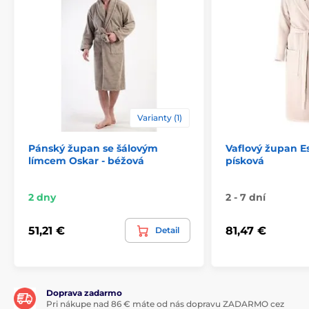
Varianty (1)
Pánský župan se šálovým
Vaflový župan E
límcem Oskar - béžová
písková
2 dny
2 - 7 dní
51,21 €
81,47 €
Detail
Doprava zadarmo
Pri nákupe nad 86 € máte od nás dopravu ZADARMO cez