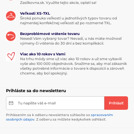
Zasilkovna.sk. Využite tejto akcie, oplatí sa!
Veľkosti XS-7XL
Široká ponuka veľkostí u jednotlivých typov tovaru od
najmenšej konfekčnej veľkosti až po rozmerné 7XL.
Bezproblémové vrátenie tovaru
Nesedí Vám vybraný tovar? Nevadí, u nás máte možnosť
výmeny či vrátenia do 30 dní a bez komplikácií.
Viac ako 10 rokov s Vami
Na trhu módy sme už viac ako 10 rokov a už sme vybavili
vyše ako 100 000 objednávok. Snažíme sa, aby mal zákazník
všetky potrebné informácie o tovare k dispozícii a zároveň
chceme, aby bol spokojný.
Prihláste sa do newsletteru
Tu napíšte váš e-mail
Prihlásiť
Prihlásením sa k odberu newslettera súhlasíte so
spracovaním
osobných údajov
. Z odberu sa môžete kedykoľvek odhlásiť.